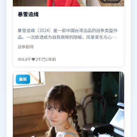
暴雪追缉
暴雪追缉（2024）是一部中国台湾出品的战争类型作
品。一次旅途成为自我救赎的隐喻，风景变化与心境
转折彼此呼应。高潮段落信息密度高，情绪释放与主
战争
剧场
题回扣同时完成。由李安执导，谭卓、弗洛伦丝·皮
尤、迪皮卡·帕度柯妮，肖战、章子怡等联袂出演。
6.8千
2千
1年前
影片于2024年10月18日（中国台湾）在部分地区首映
上线，适合喜欢战争题材的观众观看。
最新