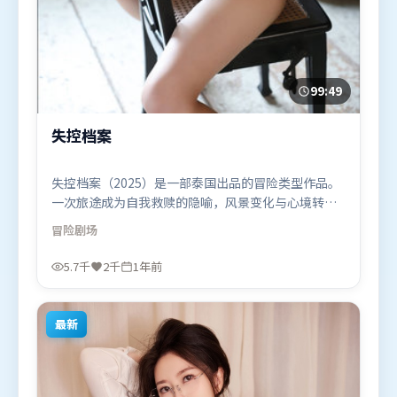
99:49
失控档案
失控档案（2025）是一部泰国出品的冒险类型作品。
一次旅途成为自我救赎的隐喻，风景变化与心境转折
彼此呼应。叙事线索多线并进，最终在关键节点收
冒险
剧场
束。由娄烨执导，基里安·墨菲、马东锡、廖凡，梁
朝伟、堺雅人等联袂出演。影片于2025年4月4日（泰
5.7千
2千
1年前
国）在部分地区首映上线，适合喜欢冒险题材的观众
观看。
最新