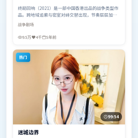
终局回响（2021）是一部中国香港出品的战争类型作
品。跨地域追索与密室对峙交替出现，节奏层层加
码，张力持续上扬。人物关系网复杂却不凌乱，每场
战争
剧场
对手戏都推动信息增量。由朴赞郁执导，张译、吴
京、沈腾，宋康昊、白宇等联袂出演。影片于2021年
9.5万
4千
5年前
7月17日（中国香港）在部分地区首映上线，适合喜欢
战争题材的观众观看。
热门
99:54
迷城边界