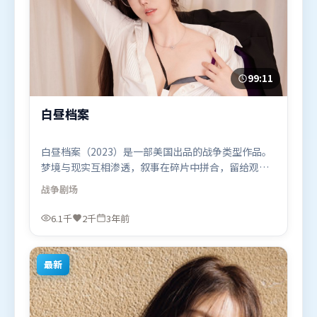
99:11
白昼档案
白昼档案（2023）是一部美国出品的战争类型作品。
梦境与现实互相渗透，叙事在碎片中拼合，留给观众
回味空间。群像刻画各有弧光，配角亦承担叙事推进
战争
剧场
功能。由程耳执导，吴京、苍井优、艾米莉·布朗
特，肖战等联袂出演。影片于2023年2月25日（美
6.1千
2千
3年前
国）在部分地区首映上线，适合喜欢战争题材的观众
观看。
最新