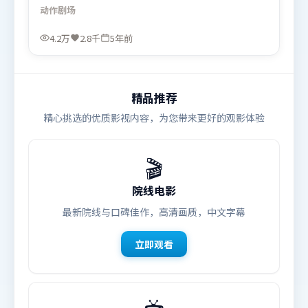
彼此呼应。人物关系网复杂却不凌乱，每场对手戏都
动作
剧场
推动信息增量。由陈凯歌执导，章子怡、基里安·墨
菲、赵丽颖，廖凡、宋康昊等联袂出演。影片于2021
4.2万
2.8千
5年前
年5月23日（英国）在部分地区首映上线，适合喜欢动
作题材的观众观看。
精品推荐
精心挑选的优质影视内容，为您带来更好的观影体验
🎬
院线电影
最新院线与口碑佳作，高清画质，中文字幕
立即观看