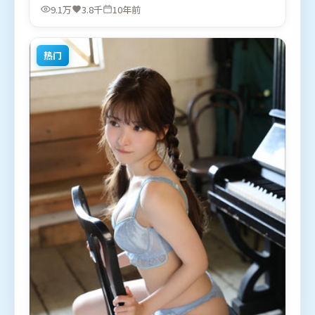
肖战等联袂出演。影片于2016年3月19日（美国）在
9.1万
3.8千
10年前
部分地区首映上线，适合喜欢喜剧题材的观众观看。
热门