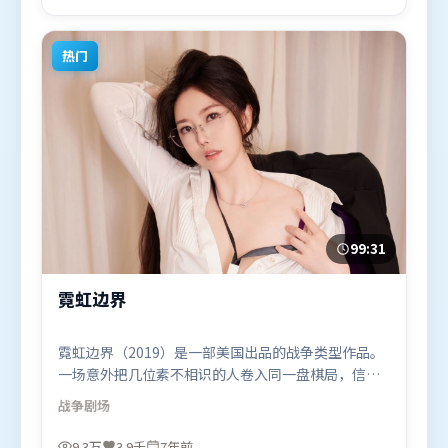
演。影片于2021年11月11日（泰国）在部分地区首映
上线，适合喜欢科幻题材的观众观看。
热门
99:31
霓虹边界
霓虹边界（2019）是一部美国出品的战争类型作品。
一场意外把几位素不相识的人卷入同一盘棋局，信任
与背叛交替上演。叙事线索多线并进，最终在关键节
战争
剧场
点收束。由杜琪峰执导，迪皮卡·帕度柯妮、长泽雅
美、黄政民，杨幂、阿米尔·汗等联袂出演。影片于
9.3万
3.9千
7年前