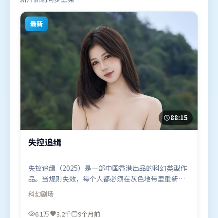
最新
88:15
失控追缉
失控追缉（2025）是一部中国香港出品的科幻类型作
品。当规则失效，每个人都必须在灰色地带里重新选
择立场与底线。叙事线索多线并进，最终在关键节点
科幻
剧场
收束。由克里斯托弗·诺兰执导，汤唯、杨紫、段奕
宏，刘德华、基里安·墨菲等联袂出演。影片于2025
6.1万
3.2千
9个月前