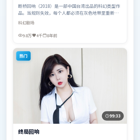
断桥回响（2018）是一部中国台湾出品的科幻类型作
品。当规则失效，每个人都必须在灰色地带里重新选
择立场与底线。人物关系网复杂却不凌乱，每场对手
科幻
剧场
戏都推动信息增量。由张艺谋执导，白宇、迪皮卡·
帕度柯妮、吴京，梁朝伟、木村拓哉、刘德华等联袂
9.8万
4千
8年前
出演。影片于2018年3月8日（中国台湾）在部分地区
首映上线，适合喜欢科幻题材的观众观看。
热门
99:33
终局回响