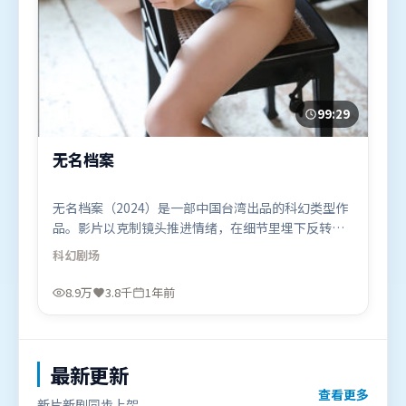
99:29
无名档案
无名档案（2024）是一部中国台湾出品的科幻类型作
品。影片以克制镜头推进情绪，在细节里埋下反转，
直至最后一刻才揭开谜底。摄影与美术共同营造出强
科幻
剧场
烈地域气质，增强沉浸感。由冯小刚执导，周冬雨、
提莫西·查拉米、沈腾，托尼·贾、奥卡菲娜等联袂
8.9万
3.8千
1年前
出演。影片于2024年11月17日（中国台湾）在部分地
区首映上线，适合喜欢科幻题材的观众观看。
最新更新
查看更多
新片新剧同步上架