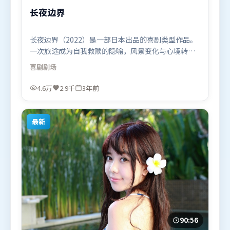
长夜边界
长夜边界（2022）是一部日本出品的喜剧类型作品。
一次旅途成为自我救赎的隐喻，风景变化与心境转折
彼此呼应。类型元素被重新组合，既致敬经典也尝试
喜剧
剧场
突破套路。由贾樟柯执导，肖战、秦海璐、阿米尔·
汗，易烊千玺、吴京等联袂出演。影片于2022年9月
4.6万
2.9千
3年前
12日（日本）在部分地区首映上线，适合喜欢喜剧题
材的观众观看。
最新
90:56