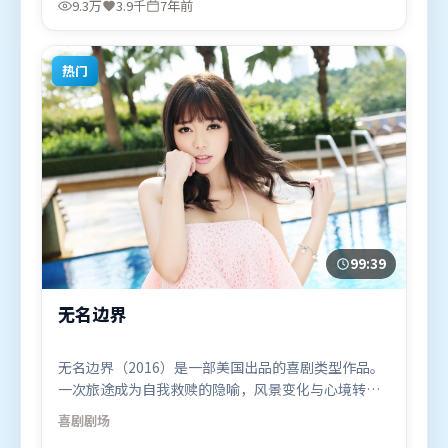
9.3万
3.9千
7年前
2018年11月19日（中国台湾）在部分地区首映上线，
适合喜欢动作题材的观众观看。
热门
99:39
无名边界
无名边界（2016）是一部美国出品的喜剧类型作品。
一次旅途成为自我救赎的隐喻，风景变化与心境转折
彼此呼应。叙事线索多线并进，最终在关键节点收
喜剧
剧场
束。由郭帆执导，秦海璐、基里安·墨菲、宋康昊，