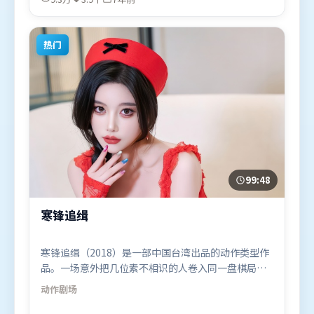
2019年6月14日（美国）在部分地区首映上线，适合
喜欢战争题材的观众观看。
热门
99:48
寒锋追缉
寒锋追缉（2018）是一部中国台湾出品的动作类型作
品。一场意外把几位素不相识的人卷入同一盘棋局，
信任与背叛交替上演。高潮段落信息密度高，情绪释
动作
剧场
放与主题回扣同时完成。由文牧野执导，谭卓、张
译、李政宰，艾米莉·布朗特等联袂出演。影片于