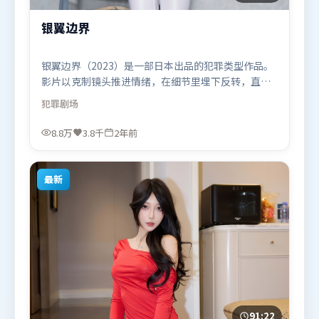
银翼边界
银翼边界（2023）是一部日本出品的犯罪类型作品。
影片以克制镜头推进情绪，在细节里埋下反转，直至
最后一刻才揭开谜底。类型元素被重新组合，既致敬
犯罪
剧场
经典也尝试突破套路。由张艺谋执导，谭卓、杨幂、
长泽雅美，木村拓哉等联袂出演。影片于2023年12月
8.8万
3.8千
2年前
10日（日本）在部分地区首映上线，适合喜欢犯罪题
材的观众观看。
最新
91:22