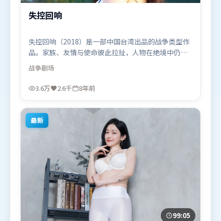
失控回响
失控回响（2018）是一部中国台湾出品的战争类型作
品。家族、友情与使命彼此拉扯，人物在绝境中仍试
图守住心中微光。叙事线索多线并进，最终在关键节
战争
剧场
点收束。由程耳执导，梁朝伟、杨幂、苍井优，咏梅
等联袂出演。影片于2018年5月22日（中国台湾）在
3.6万
2.6千
8年前
部分地区首映上线，适合喜欢战争题材的观众观看。
最新
99:05