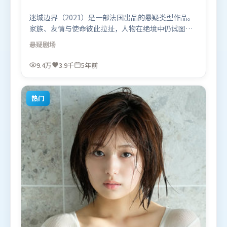
迷城边界（2021）是一部法国出品的悬疑类型作品。
家族、友情与使命彼此拉扯，人物在绝境中仍试图守
住心中微光。动作场面设计讲究空间与节奏，文戏部
悬疑
剧场
分同样扎实耐嚼。由詹姆斯·卡梅隆执导，杨紫、肖
战、沈腾，白宇等联袂出演。影片于2021年2月8日
9.4万
3.9千
5年前
（法国）在部分地区首映上线，适合喜欢悬疑题材的
观众观看。
热门