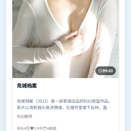
99:03
危城档案
危城档案（2021）是一部泰国出品的科幻类型作品。
影片以克制镜头推进情绪，在细节里埋下反转，直至
最后一刻才揭开谜底。视听风格统一而富有实验感，
科幻
剧场
配乐与画面情绪贴合。由拉吉库马尔·希拉尼执导，
孙艺珍、弗洛伦丝·皮尤、王景春，胡歌等联袂出
9.4万
3.9千
4年前